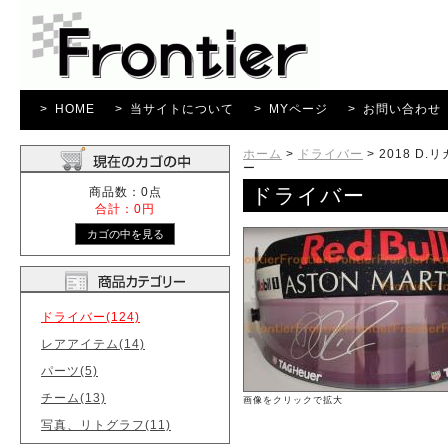
> HOME
> 当サイトについて
> MYページ
> お問い合わせ
ホーム
>
ドライバー
>
2018 D
ー
ドライバー
商品数：0点
合計：0円
ドライバー(124)
レアアイテム(14)
パーツ(5)
チーム(13)
画像をクリックで拡大
写真、リトグラフ(11)